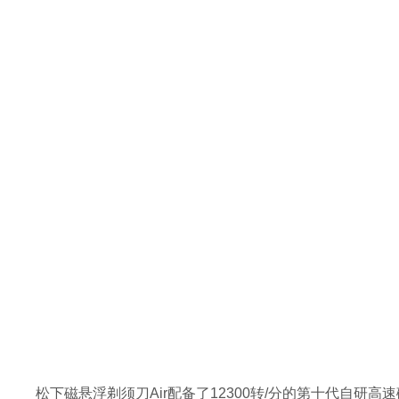
松下磁悬浮剃须刀Air配备了12300转/分的第十代自